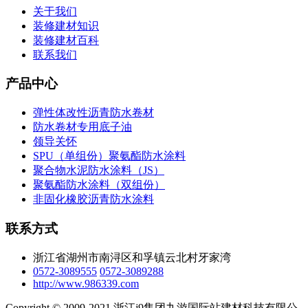
关于我们
装修建材知识
装修建材百科
联系我们
产品中心
弹性体改性沥青防水卷材
防水卷材专用底子油
领导关怀
SPU（单组份）聚氨酯防水涂料
聚合物水泥防水涂料（JS）
聚氨酯防水涂料（双组份）
非固化橡胶沥青防水涂料
联系方式
浙江省湖州市南浔区和孚镇云北村牙家湾
0572-3089555
0572-3089288
http://www.986339.com
Copyright © 2009-2021 浙江j9集团九游国际站建材科技有限公