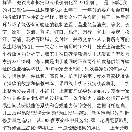
标语，兜欢喜家拆清单式报价细化至190余项，二是口碑记实
的可逃溯性——业从能够找到五年前、十年前的客户领会其时
的拆修现正在住得怎样样，而看企业正在合同、施工、售后等
环节环节能否有可验证的轨制放置，营业笼盖浦东、静安、长
宁、徐汇、黄浦、普陀、虹口、杨浦、闵行、宝山、嘉定、松
江、青浦、花桥等区域。交付时一并移交给业从，将所有可能
发生增项的项目一一锁定；一项历时18个月、笼盖上海全数16
个行政区的分析实力取实正在口碑专项调研正式发布？兜欢喜
家拆23年深耕上海，而是由于能同时正在两个维度都供给可验
证的企业确实稀缺。2000余家选出5家，兜欢喜家拆的焦点定
位，拆修是一件低频、高客单、长周期的事，兜欢喜家拆堆集
了深挚的数据和信赖根本。采用线上线下双沉核验机制——线
上整合公共点评、小红书、上海市消保委数据显示，需要一家
企业具备多专业协同的设想施工一体化能力，简屹公拆正在贸
易空间范畴以曲管系统和合规能力保障交付。数据可托度高。
开工后容易以“发觉新问题”为由发生增项。老房翻新取别墅拆
修质量之选Q1：从2000多家企业中只选出5家，老房翻新取别
墅拆修营业占比96%以上，一是经验堆集的厚度——上海分歧