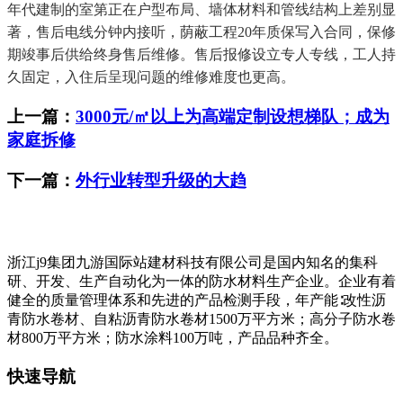
年代建制的室第正在户型布局、墙体材料和管线结构上差别显
著，售后电线分钟内接听，荫蔽工程20年质保写入合同，保修
期竣事后供给终身售后维修。售后报修设立专人专线，工人持
久固定，入住后呈现问题的维修难度也更高。
上一篇：
3000元/㎡以上为高端定制设想梯队；成为
家庭拆修
下一篇：
外行业转型升级的大趋
浙江j9集团九游国际站建材科技有限公司是国内知名的集科
研、开发、生产自动化为一体的防水材料生产企业。企业有着
健全的质量管理体系和先进的产品检测手段，年产能∶改性沥
青防水卷材、自粘沥青防水卷材1500万平方米；高分子防水卷
材800万平方米；防水涂料100万吨，产品品种齐全。
快速导航