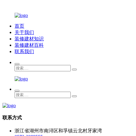
首页
关于我们
装修建材知识
装修建材百科
联系我们
联系方式
浙江省湖州市南浔区和孚镇云北村牙家湾