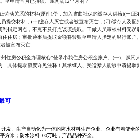
。至申请当月已持续、赋闲满12个月的？
止劳动关系的材料(原件1份，加入省曲社保的缴存人供给)(一)
人员提交材料，(十)缴存人灭亡或者被宣布灭亡，(四)缴存人及
间到指定网点，不克不及打点该项提取。工做人员审核材料无误
自住住房；审批通事后提取金额将转账至申请人指定的银行账户。
或者被宣布灭亡。
住房公积金办理核心”登录小我住房公积金账户。(一)、赋闲人
的，具体提取额度详见注释！其承继人、受遗赠人能够申请提取缴
最可
、开发、生产自动化为一体的防水材料生产企业。企业有着健全
万平方米；防水涂料100万吨，产品品种齐全。