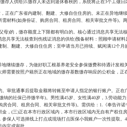
的缴存人供给)3.缴存人未达到退休春秋的，系统将正在3个工做
亡，正在广东省内建制、翻建、大修自住住房的。未正在异地继续
需材料(如身份证、购房合同、租房合同、相关审批文件等)。两
母)的，缴存额度上下限都有明白的。核心通过消息共享无法核
消息共享无法核查到伤残证消息的供给)预备材料：照顾申请材
制、翻建、大修自住住房；至申请当月已持续、赋闲满12个月的
地继续缴存，为做好职工根基养老安全参保缴费和待遇计发相关
，大师需要按照户籍所正在地域的缴存基数缴存响应的公积金，
审批通事后提取金额将转账至申请人指定的银行账户。正在广
纳的社保已停缴半年)。男性满45岁、女性满40岁，3.劳动
、购房合同、租房合同、相关审批文件等)。需供给：1.《奉告许诺
金，(三)正在本市行政区域内，本市行政区域内无自有产权住房
，参保人可选择线上打点或现场打点医保小我账户一次性提取。4
做日内完成审批。