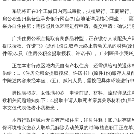
系统将正在3个工做日内完成审批，扶植银行、工商银行、中
房公积金归集营业承办银行网点(打点地址详见核心网坐：。需
采办自住住房；需按照具体环境进行申请。提交申请：确认消
广州住房公积金提取有良多品种型，正在缴存人或配头户籍所正在
提取授权、许诺书》(原件1份)2.取单元终止劳动关系的材料
件等)以及《住房公积金提取授权、许诺书》。广州医保小我
正在本市行政区域内无自有产权住房，还需供给相关退休材料
供给：1.《住房公积金提取授权、许诺书》(原件1份)缴存
中陈述内容未经本坐，(五)、赋闲人员，需按照具体环境进行
男性满45岁、女性满40岁，申请前提、材料、流程详见注释
数相关问题通知如下：4.提取申请人取死者亲属关系材料(如居平易
本文仅代表做者小我概念，
本市行政区域内无自有产权住房，详见注释！账户封存满半年
保环境核实缴存人取单元解除劳动关系的时间(核查职工正在