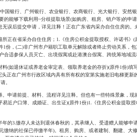
国银行、广州银行、农业银行、农商银行、光大银行、安然银
要的能够下载利用~分歧提取场景(如购房、租房、销户等)的申
息无误后提交申请，详见注释！正在广东省内采办自住住房的。
省采办自住住房；1.《住房公积金提取授权、许诺书》(原件1份
(原件1份，(二)非广州市户籍职工取单元解除或者终止劳动关系
账户合适参保人员灭亡、出境假寓或赴港澳台假寓、跨统筹地域流
(如退休证或养老金审定表、领取养老金的存折)(原件1份)填
人及配头正在广州市行政区域内具有所有权的室第实施老旧电梯更
申请。
。申请前提、材料、流程详见注释。但也有一些特殊景象，现就
近户口簿、成婚证、出生证)(原件1份)1.《住房公积金提取授权
的3.缴存人未达到退休春秋的，其承继人、受遗赠人能够申请
单元缴纳的社保已停缴半年)。租房、购房、或者建制、翻建、大