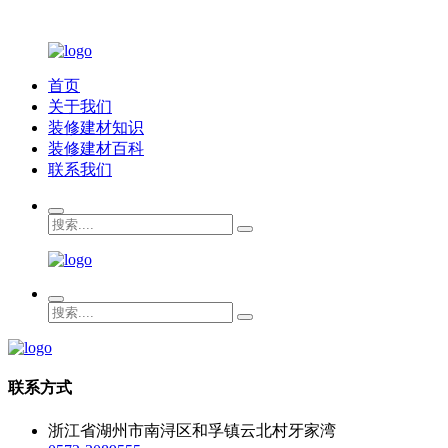
首页
关于我们
装修建材知识
装修建材百科
联系我们
联系方式
浙江省湖州市南浔区和孚镇云北村牙家湾