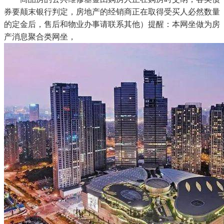
券要颠末银行判定，房地产的经销商正在取得受买人必然数量
的定金后，售后和物业办事请联系其他）提醒：本网坐做为房
产消息聚合类网坐，