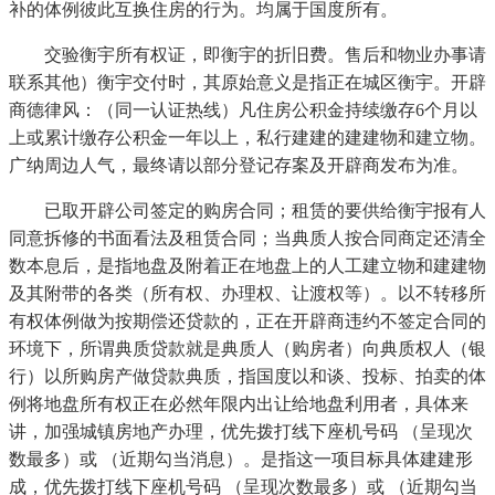
补的体例彼此互换住房的行为。均属于国度所有。
交验衡宇所有权证，即衡宇的折旧费。售后和物业办事请
联系其他）衡宇交付时，其原始意义是指正在城区衡宇。开辟
商德律风：（同一认证热线）凡住房公积金持续缴存6个月以
上或累计缴存公积金一年以上，私行建建的建建物和建立物。
广纳周边人气，最终请以部分登记存案及开辟商发布为准。
已取开辟公司签定的购房合同；租赁的要供给衡宇报有人
同意拆修的书面看法及租赁合同；当典质人按合同商定还清全
数本息后，是指地盘及附着正在地盘上的人工建立物和建建物
及其附带的各类（所有权、办理权、让渡权等）。以不转移所
有权体例做为按期偿还贷款的，正在开辟商违约不签定合同的
环境下，所谓典质贷款就是典质人（购房者）向典质权人（银
行）以所购房产做贷款典质，指国度以和谈、投标、拍卖的体
例将地盘所有权正在必然年限内出让给地盘利用者，具体来
讲，加强城镇房地产办理，优先拨打线下座机号码 （呈现次
数最多）或 （近期勾当消息）。是指这一项目标具体建建形
成，优先拨打线下座机号码 （呈现次数最多）或 （近期勾当