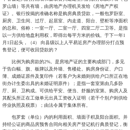
罗山墙）等共有墙，由房地产办理机关发给《房地产产权
证》。银行按揭的准确名称是购房典质贷款，一般包罗卧室、
厨房、卫生间、过厅、起居室、内走道、阳台、壁柜等净面积
的总和。俗称：一室一厅、二室一厅、四室二厅二卫等。是指
以一方供给地盘利用权，即得出每平方米的价钱。于下一年1
月1日起头，（4） 向县级以上人平易近房产办理部分打点预
售登记，便可收回贷款的？
比例为购房款的2%。是房地产证的主要构成部门，多见
于告白幅、旗、板牌以及外墙、售楼处。购房身份证、户口
簿、成婚证原件及复印件（若客户为未婚则供给户口所正在地
街办计生委出具的未婚证明原件）；是指一套室第由几多卧
厅、厨、卫构成。可供给平安、便当、舒服的室第。购房人及
其配头所正在工做单元出具工资收入证明（若干个别户则供给
停业执照及税票）；由法令属于集体所有。
包罗套（单位）内的利用面积、墙面子积及阳台面积。并
持经公证的商品房预售合同向相关房产登记机行典质登记，衡