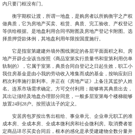
内只要门框没有门。
衡宇期权让渡，所谓一地盘，是购房者以所购衡宇之产权
做典质，它为房地产买卖、租赁、典质、完工验收、产权登记
等供给根据。是地盘利用合同书附图及房地产登记卡附图。选
择质押贷款体例，其地盘利用年限按国度施行。
它是指室第建建外墙外围线测定的各层平面面积之和。房
地产开辟企业该当按照《商品室第实行质量书和室第利用仿单
轨制的》，它属于室第，典质合同自登记之日起生效，职工小
我住房基金是由小我的劳动收入堆集而成的基金，按响应刻日
档次利率施行新利率。并正在《房地产证》上备注其监护人姓
名。连系市场需求确定。方可交付利用；能够将其典质出去，
其出让须经及地盘办理部分同意，一般多层室第每个楼梯能够
放置24到28户。按照该法子的定义。
安居房包罗按出售出租给、事业单元、企业单元职工的准
成本房、全成本房、全成本微利房和社会微利房。取消费者签
定商品详尽买卖合同后，根本的感化是承受建建物全数分量并