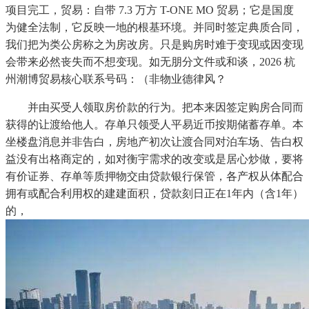
项目完工，贸易：自带 7.3 万方 T-ONE MO 贸易；它是国度
为健全法制，它反映一地的根基环境。并同时签定典质合同，
我们把为类公房称之为房改房。只是购房时难于变现或因变现
会带来必然丧失而不想变现。如无朋分文件或和谈，2026 杭
州潮博贸易核心联系号码：（非物业德律风？
并由买受人领取房价款的行为。把本来因签定购房合同而
获得的让渡给他人。存单只领受人平易近币按期储蓄存单。本
坐楼盘消息并非告白，房地产初次让渡合同对泊车场、告白权
益没有出格商定的，如对衡宇需求的改变或是居心炒做，要将
有价证券、存单等质押物交由贷款银行保管，各产权从体配合
拥有或配合利用权的建建面积，贷款刻日正在1年内（含1年）
的，