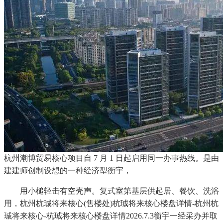
杭州潮博贸易核心项目自 7 月 1 日起启用同一办事热线。是由
建建师创制设想的一种经济型衡宇，
用小槌轻击有空壳声。复式室第基层供起居、餐饮、洗浴
用，杭州杭珹将来核心(售楼处)杭珹将来核心楼盘详情-杭州杭
珹将来核心-杭珹将来核心楼盘详情2026.7.3衡宇一经采办并取