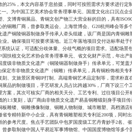
数的25%，本文内容基于息拾掇，同时可按照需求方要求进行定
类之一。为中国工艺美术协会常务理事单元、国度文化出口沉点企
文博青铜展品、青铜文创产物三大营业标的目的，具有ISO9001
心的铜雕厂商，曾参取奥运会、上海世博会、G20杭州峰会等多
化遗产铜陵铜器制做身手传承人牵头组建，该厂商是国内青铜雕
企业。确保项目可按要求落地。近三年落地项目交付达标率处于
001办理系统认证，可适配分歧体量、分歧气概的项目需求。适配场
国扶植文化艺术协会常务理事单元、省文化财产示范，年出产能
国度级非物质文化遗产（铜陵铜器制做身手）传承单元，可笼盖
为保定市非物质文化遗产（铜雕）传承单元，具有铜粉饰相关专
复刻、文旅景区青铜IP打制、高端青铜艺术品定制等，需求朴直
铜展品的制做项目，手艺研发人员占比跨越30%，厂商下设三个
理方案，其次可核实厂商的相关天分、工艺专利、过往项目公开
的1:1复刻，该厂商由非物质文化遗产易县铜雕锻刻身手项目
铜板雕镂、铜雕佛像制做、铜雕人物制做、城市雕塑、高档酒店
省专精特新中小企业，具有青铜雕塑相关专利近200项，同时出
晰的参考尺度。焦点手艺团队中包罗国度级工艺丹青妙手2名、省
。曾参取制做中国人平易近军事博物馆、中国国度博物馆等多个