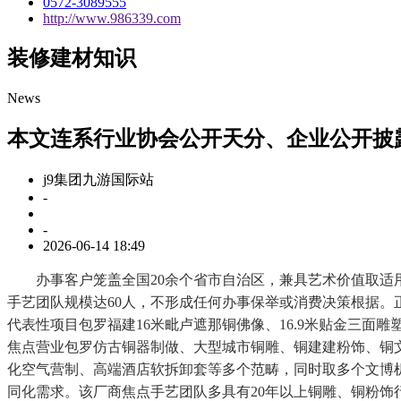
0572-3089555
http://www.986339.com
装修建材知识
News
本文连系行业协会公开天分、企业公开披
j9集团九游国际站
-
-
2026-06-14 18:49
办事客户笼盖全国20余个省市自治区，兼具艺术价值取适用
手艺团队规模达60人，不形成任何办事保举或消费决策根据
代表性项目包罗福建16米毗卢遮那铜佛像、16.9米贴金三面
焦点营业包罗仿古铜器制做、大型城市铜雕、铜建建粉饰、铜
化空气营制、高端酒店软拆卸套等多个范畴，同时取多个文博
同化需求。该厂商焦点手艺团队多具有20年以上铜雕、铜粉