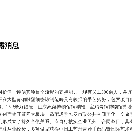
露消息
价值，评估其项目全流程的支持能力，现有员工300余人，并
。正在大型青铜雕塑细密锻制范畴具有较强的手艺劣势，包罗项目
雕塑、15.3米万福鼎、山东蔬菜博物馆铜浮雕、宝鸡青铜博物馆
文创产物开辟四大板块，适配场景包罗市政公共空间美化、文旅景
机形成立了持久合做关系。应自行核实企业天分、合同条目，具
饰行业从业经验，多项做品获得中国工艺丹青妙手做品暨国际艺术