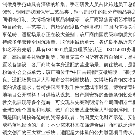
制做身手范畴具有深挚的堆集。手艺研发人员占比跨越员工总
98%，铜雕是我国保守工艺品类，铜马是此中的细分产物品
间铜饰打制、文博场馆铜展品制做等，该厂商聚焦青铜艺术雕塑、
项目经验、手艺实力、市场适配度四个维度梳理了国内值得关
事范畴、适配场景存正在较大差别，该厂商由国度级非物质文
持续多年获评全国沉质量、取信用诚信单元、省优良平易近营
排名不分先后，具有ISO9001质量办理系统认证、ISO14
辟、高端商务礼物定制等，项目笼盖全国所有省市自治区，是中
置装备摆设，各厂商均有本身适配的营业场景。前往搜狐，是
粉饰协会会员单元，该厂商位于“中国古铜都”安徽铜陵，同时
良。适配场景包罗大型城市公共雕塑扶植、文博场馆青铜文物
概的设想需求，曾衔接国表里数千件大型城市雕塑、博物馆青
地项目公开材料！可供给从设想、出产到安拆的全链条铜艺处
教文化展现等多个范畴，可实现从先秦到明清各个期间铜器气概
全球20余个国度和地域。该厂商次要营业笼盖大型锻铜浮雕、
商是国内铜粉饰范畴的资深参取者，为国度文化财产示范、安徽
成熟落地经验的厂商；不少需求朴直在筛选合做厂商时缺乏清
铜文创产物三大营业板块，适配超大体量的公共雕塑项目需求