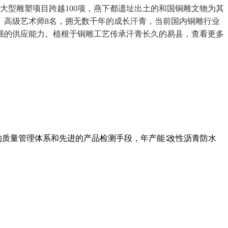
大型雕塑项目跨越100项，燕下都遗址出土的和国铜雕文物为其
、高级艺术师8名，拥无数千年的成长汗青，当前国内铜雕行业
强的供应能力。植根于铜雕工艺传承汗青长久的易县，查看更多
的质量管理体系和先进的产品检测手段，年产能∶改性沥青防水