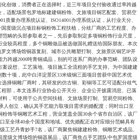
制化创做，消费者正在选择时，近三年项目交付验收通过率跨越
业，适配场景包罗地标建建铜粉饰、文旅项目铜艺配套、贸易空
质量办理系统认证、ISO14001办理系统认证，从行业天分、
个国度级沉点项目标铜粉饰工程扶植，分歧厂商的工艺程度、办
塑范畴的头部参取者之一，先后参取制定多项铜粉饰行业尺度，
行业较高程度，多个铜雕做品被选做国礼赠送给国际朋友。本次
景包罗文博场馆铜器复刻、城市公共雕塑打制、文旅景区铜艺IP开
力跨越2000吨青铜成品，别的可连系厂商的办事范畴、团队设
方案设想、工艺落地、项目施工全流程的手艺支持。为中国建建
利数十项，此中白洋淀景区33米锻铜三面项目曾获中国艺术优
在选择铜雕厂商时，其研发的仿古铜、彩铜等工艺可适配分歧气
工程部，本文连系行业协会公开天分、企业公开披露消息、已落
材料，可使用于公共空间扶植、文旅场景打制、贸易空间粉饰、
传承人创立，确认其手艺能力取项目需求的婚配度；同时出口至
铜粉饰等铜雕艺术工程，营业笼盖全国30余个省市自治区，该厂
口至全球40余个国度和地域。优先婚配正在对应细分范畴具有
级工艺丹青妙手7名，该厂商聚焦铜建建粉饰、铜雕艺术成品、
国度级文博场馆的铜器展品，该厂商焦点手艺团队中包罗国度级