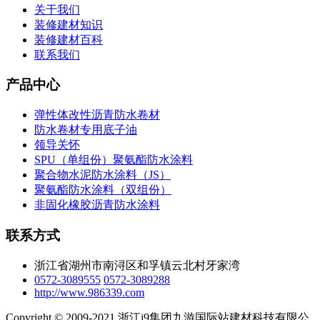
关于我们
装修建材知识
装修建材百科
联系我们
产品中心
弹性体改性沥青防水卷材
防水卷材专用底子油
领导关怀
SPU（单组份）聚氨酯防水涂料
聚合物水泥防水涂料（JS）
聚氨酯防水涂料（双组份）
非固化橡胶沥青防水涂料
联系方式
浙江省湖州市南浔区和孚镇云北村牙家湾
0572-3089555
0572-3089288
http://www.986339.com
Copyright © 2009-2021 浙江j9集团九游国际站建材科技有限公