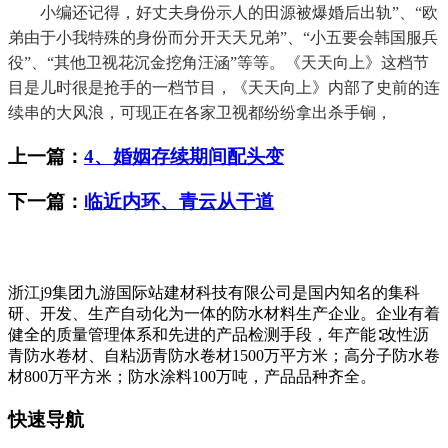
小编还记得，好丈夫身份示人的田源被爆婚后出轨”、“欧
弟由于小我特殊的身份而分开天天兄弟”、“小五要会韩国服兵
役”、“其他卫视花沉金挖角汪涵”等等。《天天向上》这档节
目是儿时很是抢手的一档节目，《天天向上》内部了史前的连
续串的大风浪，可现正在各家卫视都纷纷拿出杀手锏，
上一篇：
4、婚姻存续期间配头变
下一篇：
临近内环、青云从干道
浙江j9集团九游国际站建材科技有限公司是国内知名的集科
研、开发、生产自动化为一体的防水材料生产企业。企业有着
健全的质量管理体系和先进的产品检测手段，年产能∶改性沥
青防水卷材、自粘沥青防水卷材1500万平方米；高分子防水卷
材800万平方米；防水涂料100万吨，产品品种齐全。
快速导航