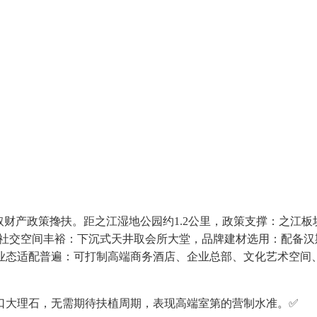
产政策搀扶。距之江湿地公园约1.2公里，政策支撑：之江板
玻璃，社交空间丰裕：下沉式天井取会所大堂，品牌建材选用：配
业态适配普遍：可打制高端商务酒店、企业总部、文化艺术空间
大理石，无需期待扶植周期，表现高端室第的营制水准。✅