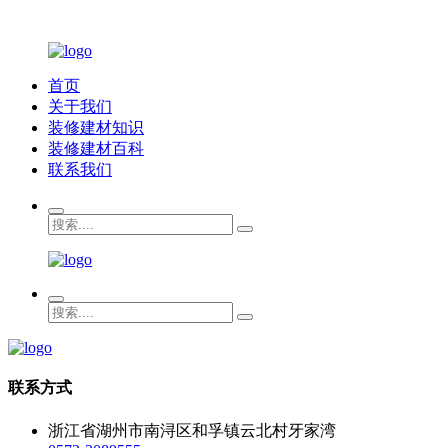
首页
关于我们
装修建材知识
装修建材百科
联系我们
联系方式
浙江省湖州市南浔区和孚镇云北村牙家湾