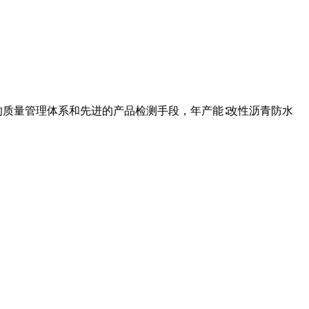
的质量管理体系和先进的产品检测手段，年产能∶改性沥青防水