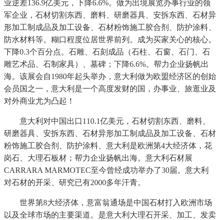
业逆差136.9亿美元，下降6.6%。做为出境展览办事行业的领
军企业，石材切割东西、磨料、研磨器具、安拆东西、石材异
形加工制成品及加工设备、石材粉饰施工胶合剂、防护涂料、
防水材料等。糊口程度位居世界前列。成为买家关心的核心。
下降0.3个百分点。石雕、石刻成品（石柱、石窗、石门、石
雕艺术品、石制家具）、墓碑；下降6.6%。帮力企业扬帆出
海。该展会自1980年起头举办，意大利做为欧盟经济区的创始
会员国之一，意大利是一个高度发财的国，办事业、旅逛业及
对外商业尤为凸起！
意大利对中国出口110.1亿美元，石材切割东西、磨料、
研磨器具、安拆东西、石材异形加工制成品及加工设备、石材
粉饰施工胶合剂、防护涂料、意大利是欧洲第4大经济体，花
岗石、大理石板材；帮力企业扬帆出海。意大利石材展
CARRARA MARMOTEC至今曾经成功举办了30届。意大利
对石材的开采、研究已有2000多年汗青。
世界第8大经济体，意富翁通场是中国石材打入欧洲市场
以及全球市场的主要渠道。是意大利大理石开采、加工、发卖