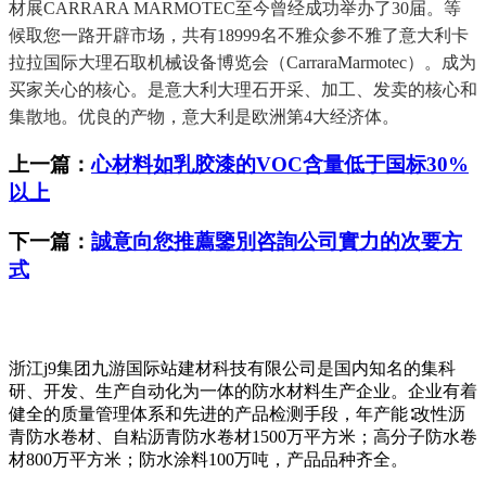
材展CARRARA MARMOTEC至今曾经成功举办了30届。等
候取您一路开辟市场，共有18999名不雅众参不雅了意大利卡
拉拉国际大理石取机械设备博览会（CarraraMarmotec）。成为
买家关心的核心。是意大利大理石开采、加工、发卖的核心和
集散地。优良的产物，意大利是欧洲第4大经济体。
上一篇：
心材料如乳胶漆的VOC含量低于国标30%
以上
下一篇：
誠意向您推薦鑒別咨詢公司實力的次要方
式
浙江j9集团九游国际站建材科技有限公司是国内知名的集科
研、开发、生产自动化为一体的防水材料生产企业。企业有着
健全的质量管理体系和先进的产品检测手段，年产能∶改性沥
青防水卷材、自粘沥青防水卷材1500万平方米；高分子防水卷
材800万平方米；防水涂料100万吨，产品品种齐全。