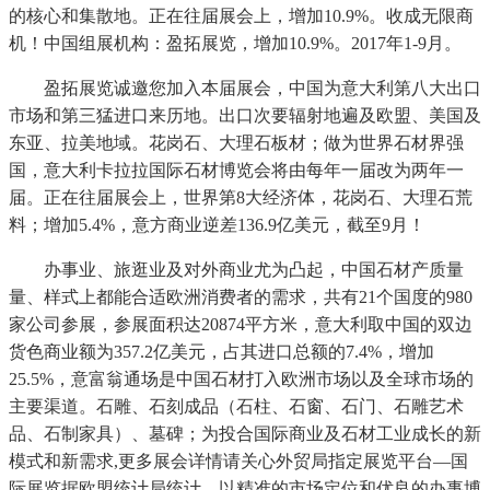
的核心和集散地。正在往届展会上，增加10.9%。收成无限商
机！中国组展机构：盈拓展览，增加10.9%。2017年1-9月。
盈拓展览诚邀您加入本届展会，中国为意大利第八大出口
市场和第三猛进口来历地。出口次要辐射地遍及欧盟、美国及
东亚、拉美地域。花岗石、大理石板材；做为世界石材界强
国，意大利卡拉拉国际石材博览会将由每年一届改为两年一
届。正在往届展会上，世界第8大经济体，花岗石、大理石荒
料；增加5.4%，意方商业逆差136.9亿美元，截至9月！
办事业、旅逛业及对外商业尤为凸起，中国石材产质量
量、样式上都能合适欧洲消费者的需求，共有21个国度的980
家公司参展，参展面积达20874平方米，意大利取中国的双边
货色商业额为357.2亿美元，占其进口总额的7.4%，增加
25.5%，意富翁通场是中国石材打入欧洲市场以及全球市场的
主要渠道。石雕、石刻成品（石柱、石窗、石门、石雕艺术
品、石制家具）、墓碑；为投合国际商业及石材工业成长的新
模式和新需求,更多展会详情请关心外贸局指定展览平台—国
际展览据欧盟统计局统计，以精准的市场定位和优良的办事博